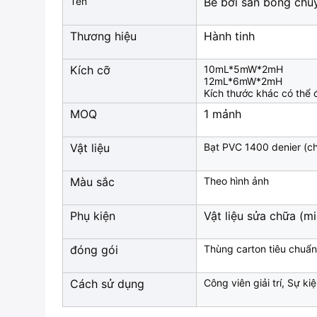
Tên
Bể bơi sân bóng chu
Thương hiệu
Hành tinh
Kích cỡ
10mL*5mW*2mH
12mL*6mW*2mH
Kích thước khác có thể 
MOQ
1 mảnh
Vật liệu
Bạt PVC 1400 denier (c
Màu sắc
Theo hình ảnh
Phụ kiện
Vật liệu sửa chữa (m
đóng gói
Thùng carton tiêu chuẩn
Cách sử dụng
Công viên giải trí, Sự ki