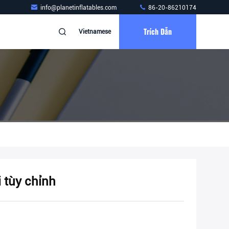
info@planetinflatables.com
86-20-86210174
Trích Dẫn
Vietnamese
 tùy chỉnh