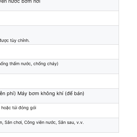
yền nước bơm hơi
được tùy chỉnh.
hống thấm nước, chống cháy)
iễn phí) Máy bơm không khí (để bán)
 hoặc túi đóng gói
ện, Sân chơi, Công viên nước, Sân sau, v.v.