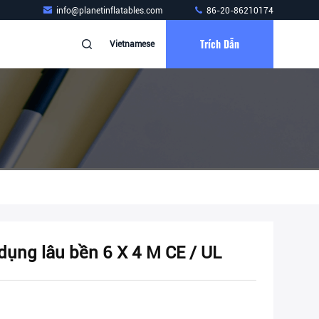
info@planetinflatables.com
86-20-86210174
Trích Dẫn
Vietnamese
dụng lâu bền 6 X 4 M CE / UL