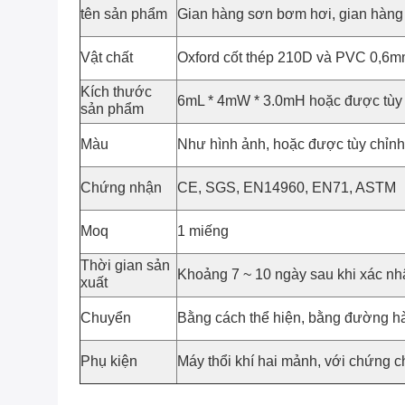
tên sản phẩm
Gian hàng sơn bơm hơi, gian hàng
Vật chất
Oxford cốt thép 210D và PVC 0,6
Kích thước
6mL * 4mW * 3.0mH hoặc được tùy
sản phẩm
Màu
Như hình ảnh, hoặc được tùy chỉnh
Chứng nhận
CE, SGS, EN14960, EN71, ASTM
Moq
1 miếng
Thời gian sản
Khoảng 7 ~ 10 ngày sau khi xác n
xuất
Chuyển
Bằng cách thể hiện, bằng đường 
Phụ kiện
Máy thổi khí hai mảnh, với chứng c