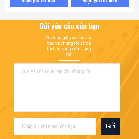
Gửi yêu cầu của bạn
Vui lòng gửi yêu cầu của 
bạn và chúng tôi sẽ trả 
lời bạn càng sớm càng 
tốt.
Gửi