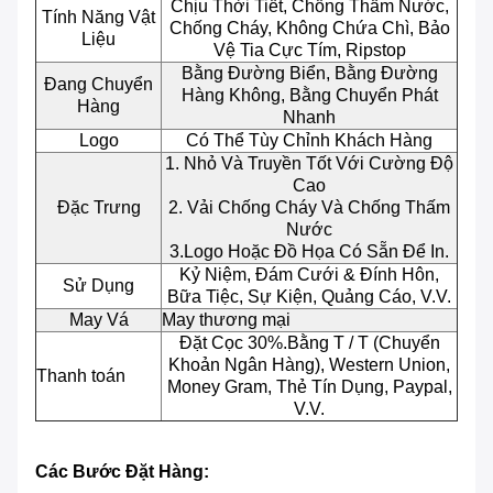
Chịu Thời Tiết, Chống Thấm Nước,
Tính Năng Vật
Chống Cháy, Không Chứa Chì, Bảo
Liệu
Vệ Tia Cực Tím, Ripstop
Bằng Đường Biển, Bằng Đường
Đang Chuyển
Hàng Không, Bằng Chuyển Phát
Hàng
Nhanh
Logo
Có Thể Tùy Chỉnh Khách Hàng
1. Nhỏ Và Truyền Tốt Với Cường Độ
Cao
Đặc Trưng
2. Vải Chống Cháy Và Chống Thấm
Nước
3.Logo Hoặc Đồ Họa Có Sẵn Để In.
Kỷ Niệm, Đám Cưới & Đính Hôn,
Sử Dụng
Bữa Tiệc, Sự Kiện, Quảng Cáo, V.v.
May Vá
May thương mại
Đặt Cọc 30%.Bằng T / T (Chuyển
Khoản Ngân Hàng), Western Union,
Thanh toán
Money Gram, Thẻ Tín Dụng, Paypal,
V.v.
Các Bước Đặt Hàng: