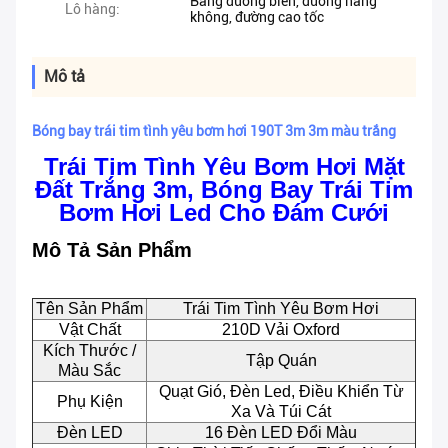
Bằng đường biển, đường hàng
Lô hàng:
không, đường cao tốc
Mô tả
Bóng bay trái tim tình yêu bơm hơi 190T 3m 3m màu trắng
Trái Tim Tình Yêu Bơm Hơi Mặt
Đất Trắng 3m, Bóng Bay Trái Tim
Bơm Hơi Led Cho Đám Cưới
Mô Tả Sản Phẩm
Tên Sản Phẩm
Trái Tim Tình Yêu Bơm Hơi
Vật Chất
210D Vải Oxford
Kích Thước /
Tập Quán
Màu Sắc
Quạt Gió, Đèn Led, Điều Khiển Từ
Phụ Kiện
Xa Và Túi Cát
Đèn LED
16 Đèn LED Đổi Màu