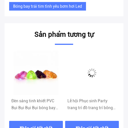
Bóng bay trái tim tình yêu bơm hơi Led
Sản phẩm tương tự
Đèn sáng tinh khiết PVC
Lễ hội Phục sinh Party
Ứn
Bụi Bụi Bụi Bụi bóng bay
trang trí đồ trang trí bông
tr
rí
với dải ánh sáng cho trang
hoa bông thỏ bông hoa
qu
trí sự kiện tiệc
bông hoa bông hoa
Nhận giá tốt nhất
Nhận giá tốt nhất