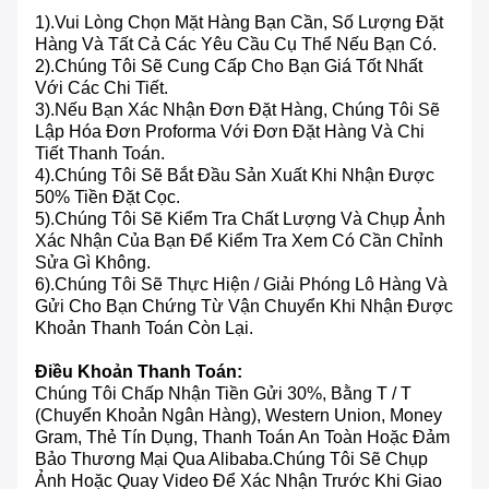
1).Vui Lòng Chọn Mặt Hàng Bạn Cần, Số Lượng Đặt
Hàng Và Tất Cả Các Yêu Cầu Cụ Thể Nếu Bạn Có.
2).Chúng Tôi Sẽ Cung Cấp Cho Bạn Giá Tốt Nhất
Với Các Chi Tiết.
3).Nếu Bạn Xác Nhận Đơn Đặt Hàng, Chúng Tôi Sẽ
Lập Hóa Đơn Proforma Với Đơn Đặt Hàng Và Chi
Tiết Thanh Toán.
4).Chúng Tôi Sẽ Bắt Đầu Sản Xuất Khi Nhận Được
50% Tiền Đặt Cọc.
5).Chúng Tôi Sẽ Kiểm Tra Chất Lượng Và Chụp Ảnh
Xác Nhận Của Bạn Để Kiểm Tra Xem Có Cần Chỉnh
Sửa Gì Không.
6).Chúng Tôi Sẽ Thực Hiện / Giải Phóng Lô Hàng Và
Gửi Cho Bạn Chứng Từ Vận Chuyển Khi Nhận Được
Khoản Thanh Toán Còn Lại.
Điều Khoản Thanh Toán:
Chúng Tôi Chấp Nhận Tiền Gửi 30%, Bằng T / T
(chuyển Khoản Ngân Hàng), Western Union, Money
Gram, Thẻ Tín Dụng, Thanh Toán An Toàn Hoặc Đảm
Bảo Thương Mại Qua Alibaba.Chúng Tôi Sẽ Chụp
Ảnh Hoặc Quay Video Để Xác Nhận Trước Khi Giao