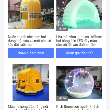
video
Nước chanh nhẹ bơm hơi
Lều mái vòm Igloo có thể bơm
đứng một cửa và một cửa sổ
hơi bằng đèn LED đầy màu
kéo dài tuổi thọ
sắc với lối vào đường hầm
Nhận giá tốt nhất
Nhận giá tốt nhất
video
Mùa hè nóng Cửa tùng nổi
Kích thước con người Khách