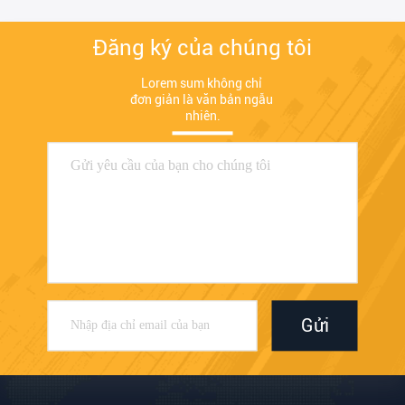
Đăng ký của chúng tôi
Lorem sum không chỉ 
đơn giản là văn bản ngẫu 
nhiên.
Gửi