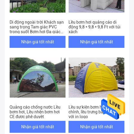
Phẩm
Di động ngoài trời Khách sạn
Lều bơm hơi quảng cáo di
sang trọng Tam giác PVC
động 9,8 * 9,8 * 9,8 Ft với túi
trong suốt Bơm hơi Đa giác
xách
sao Lều cắm trại bong bóng
Lều cắm trại
Nhận giá tốt nhất
Nhận giá tốt nhất
Quảng cáo chống nước Lều
Lều sự kiện bơm hơi tùy
bơm hơi, Lều nhện bơm hơi
chỉnh, lều trưng bày bơm hơi
CE được phê duyệt
với in logo
Nhận giá tốt nhất
Nhận giá tốt nhất