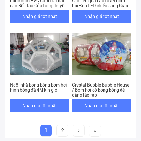
nước bơm PVC Cắm trại bãi
sạn Lều quả cầu tuyết bơm
cạn Bến tàu Cửa tùng thuyền
hơi Đèn LED chiếu sáng Giáng
sinh
Nhận giá tốt nhất
Nhận giá tốt nhất
Ngôi nhà bong bóng bơm hơi
Crystal Bubble Bubble House
hình bóng đá 4M kín gió
/ Bơm hơi cỏ bong bóng dễ
dàng lắp ráp
Nhận giá tốt nhất
Nhận giá tốt nhất
1
2