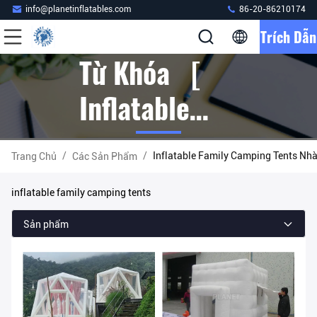
info@planetinflatables.com
86-20-86210174
Trích Dẫn
Từ Khóa [
Inflatable
Family
/
/
Inflatable Family Camping Tents Nhà
Trang Chủ
Các Sản Phẩm
Camping
inflatable family camping tents
Tents ] Cuộc
Sản phẩm
Thi Đấu 30
Các Sản