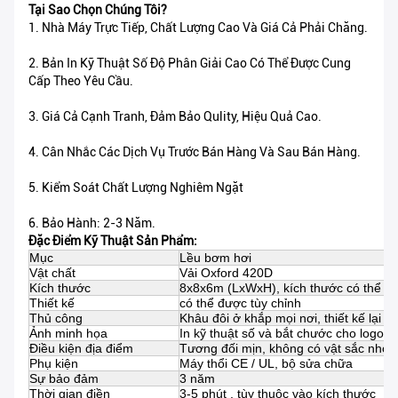
Tại Sao Chọn Chúng Tôi?
1. Nhà Máy Trực Tiếp, Chất Lượng Cao Và Giá Cả Phải Chăng.
2. Bản In Kỹ Thuật Số Độ Phân Giải Cao Có Thể Được Cung
Cấp Theo Yêu Cầu.
3. Giá Cả Cạnh Tranh, Đảm Bảo Qulity, Hiệu Quả Cao.
4. Cân Nhắc Các Dịch Vụ Trước Bán Hàng Và Sau Bán Hàng.
5. Kiểm Soát Chất Lượng Nghiêm Ngặt
6. Bảo Hành: 2-3 Năm.
Đặc Điểm Kỹ Thuật Sản Phẩm:
Mục
Lều bơm hơi
Vật chất
Vải Oxford 420D
Kích thước
8x8x6m (LxWxH), kích thước có thể đư
Thiết kế
có thể được tùy chỉnh
Thủ công
Khâu đôi ở khắp mọi nơi, thiết kế lại ở
Ảnh minh họa
In kỹ thuật số và
bắt chước
cho logo, 
Điều kiện địa điểm
Tương đối mịn, không có vật sắc nhọn
Phụ kiện
Máy thổi CE / UL, bộ sửa chữa
Sự bảo đảm
3 năm
Thời gian điền
3-5 phút
, tùy thuộc vào kích thước