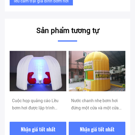
lều cắm trại gia đình bơm hơi
Sản phẩm tương tự
àu
Cuộc họp quảng cáo Lều
Nước chanh nhẹ bơm hơi
Lề
o
bơm hơi được lập trình
đứng một cửa và một cửa
hơ
Thay đổi màu sắc không
sổ kéo dài tuổi thọ
Lề
liên tục
Nhận giá tốt nhất
Nhận giá tốt nhất