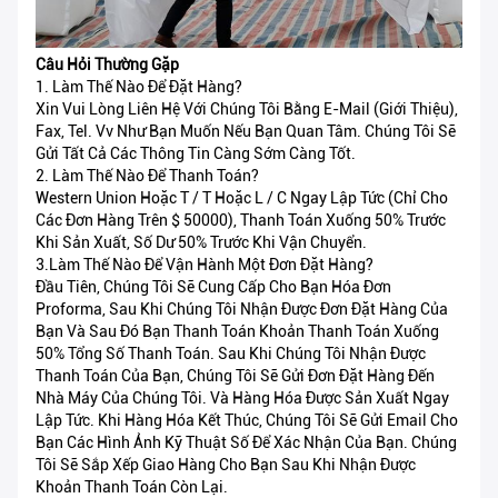
Câu Hỏi Thường Gặp
1. Làm Thế Nào Để Đặt Hàng?
Xin Vui Lòng Liên Hệ Với Chúng Tôi Bằng E-Mail (giới Thiệu),
Fax, Tel. Vv Như Bạn Muốn Nếu Bạn Quan Tâm. Chúng Tôi Sẽ
Gửi Tất Cả Các Thông Tin Càng Sớm Càng Tốt.
2. Làm Thế Nào Để Thanh Toán?
Western Union Hoặc T / T Hoặc L / C Ngay Lập Tức (chỉ Cho
Các Đơn Hàng Trên $ 50000), Thanh Toán Xuống 50% Trước
Khi Sản Xuất, Số Dư 50% Trước Khi Vận Chuyển.
3.Làm Thế Nào Để Vận Hành Một Đơn Đặt Hàng?
Đầu Tiên, Chúng Tôi Sẽ Cung Cấp Cho Bạn Hóa Đơn
Proforma, Sau Khi Chúng Tôi Nhận Được Đơn Đặt Hàng Của
Bạn Và Sau Đó Bạn Thanh Toán Khoản Thanh Toán Xuống
50% Tổng Số Thanh Toán. Sau Khi Chúng Tôi Nhận Được
Thanh Toán Của Bạn, Chúng Tôi Sẽ Gửi Đơn Đặt Hàng Đến
Nhà Máy Của Chúng Tôi. Và Hàng Hóa Được Sản Xuất Ngay
Lập Tức. Khi Hàng Hóa Kết Thúc, Chúng Tôi Sẽ Gửi Email Cho
Bạn Các Hình Ảnh Kỹ Thuật Số Để Xác Nhận Của Bạn. Chúng
Tôi Sẽ Sắp Xếp Giao Hàng Cho Bạn Sau Khi Nhận Được
Khoản Thanh Toán Còn Lại.