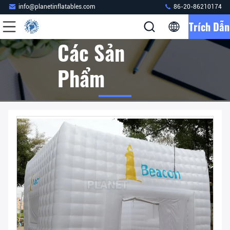
info@planetinflatables.com
86-20-86210174
Trích Dẫn
Các Sản
Phẩm