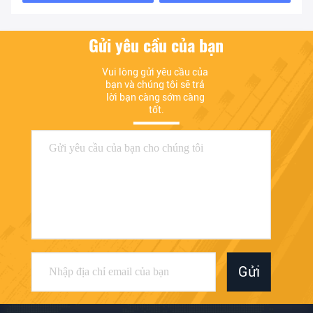
Gửi yêu cầu của bạn
Vui lòng gửi yêu cầu của 
bạn và chúng tôi sẽ trả 
lời bạn càng sớm càng 
tốt.
Gửi